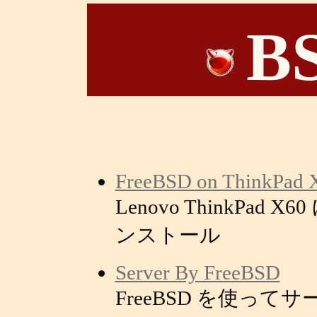
B
FreeBSD on ThinkPad 
Lenovo ThinkPad X6
ンストール
Server By FreeBSD
FreeBSD を使って